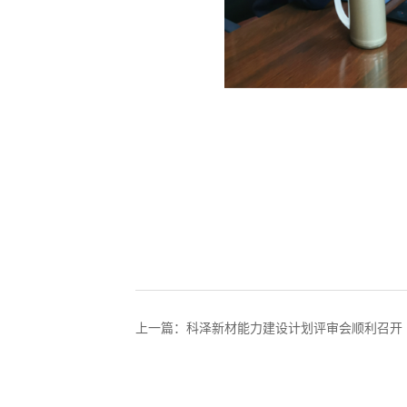
上一篇：科泽新材能力建设计划评审会顺利召开