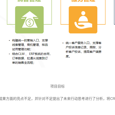
项目目标
成果方面的亮点不足，并针对不足提出了未来行动思考进行了分析，将C