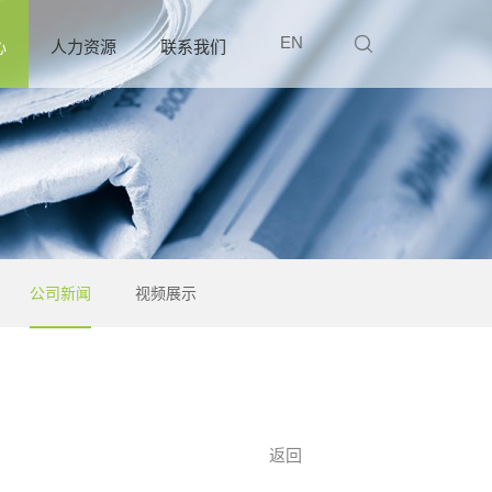
EN
心
人力资源
联系我们
公司新闻
视频展示
返回